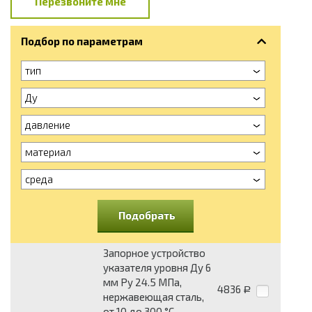
Перезвоните мне
Подбор по параметрам
тип
Ду
давление
материал
среда
Подобрать
Запорное устройство
указателя уровня Ду 6
мм Pу 24.5 МПа,
4836
Р
нержавеющая сталь,
от 10 до 300 °С,