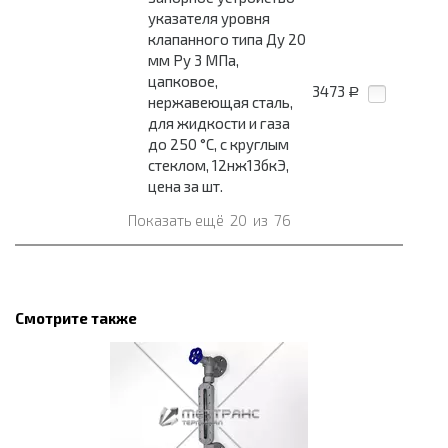
указателя уровня
клапанного типа Ду 20
мм Pу 3 МПа,
цапковое,
3473
Р
нержавеющая сталь,
для жидкости и газа
до 250 °С, с круглым
стеклом, 12нж13бкЭ,
цена за шт.
Показать ещё
20
из
76
Смотрите также