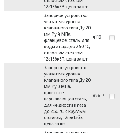
с плоским стеклом,
12с13бк3Э, цена за шт.
Запорное устройство
указателя уровня
клапанного типа Ду 20
мм Pу 4 МПа,
4119
Р
фланцевое, сталь, для
воды и пара до 250 °С,
с плоским стеклом,
12с13бк3Т, цена за шт.
Запорное устройство
указателя уровня
клапанного типа Ду 20
мм Pу 3 МПа,
цапковое,
896
Р
нержавеющая сталь,
для жидкости и газа
до 250 °С, с круглым
стеклом, 12нж13бк,
цена за шт.
Запорное устройство