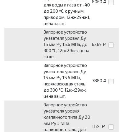
8060
Р
для воды и газа от -40
до 200 ºС, с ручным
приводом, 12нж29нж1,
цена за шт.
Запорное устройство
указателя уровня Ду
15 мм Pу 15.6 МПа, до
6269
Р
300 °С, 12пс29нж, цена
за шт.
Запорное устройство
указателя уровня Ду
15 мм Pу 15.6 МПа,
7880
Р
нержавеющая сталь,
до 300 °С, 12нж29нж,
цена за шт.
Запорное устройство
указателя уровня
клапанного типа Ду 20
мм Pу 3 МПа,
1124
Р
цапковое, сталь, для