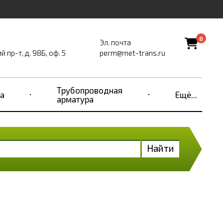
0
Эл. почта
пр-т, д. 98Б, оф. 5
perm@met-trans.ru
Трубопроводная
а
Ещё...
арматура
Найти