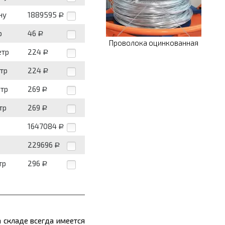
ну
1889595
Р
р
46
Р
Проволока оцинкованная
етр
224
Р
етр
224
Р
етр
269
Р
тр
269
Р
1647084
Р
229696
Р
тр
296
Р
 складе всегда имеется