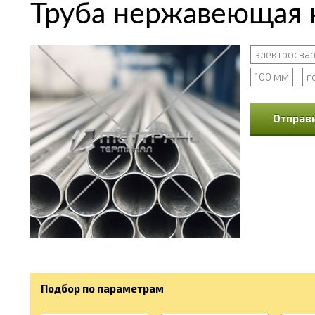
Труба нержавеющая 
электросва
100 мм
г
Отправи
Подбор по параметрам