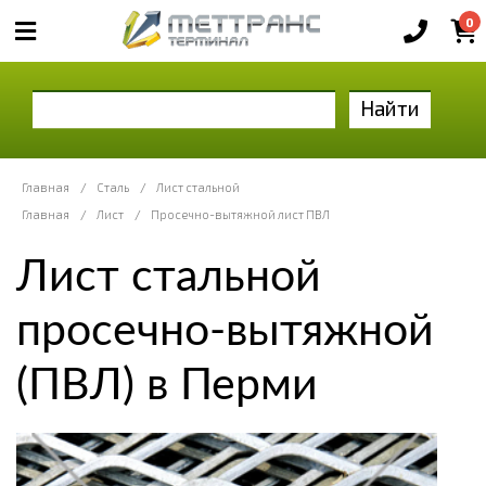
0
Найти
Главная
/
Сталь
/
Лист стальной
Главная
/
Лист
/
Просечно-вытяжной лист ПВЛ
Лист стальной
просечно-вытяжной
(ПВЛ) в Перми