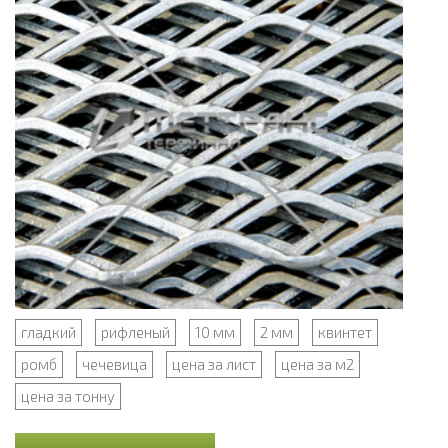
гладкий
рифленый
10 мм
2 мм
квинтет
ромб
чечевица
цена за лист
цена за м2
цена за тонну