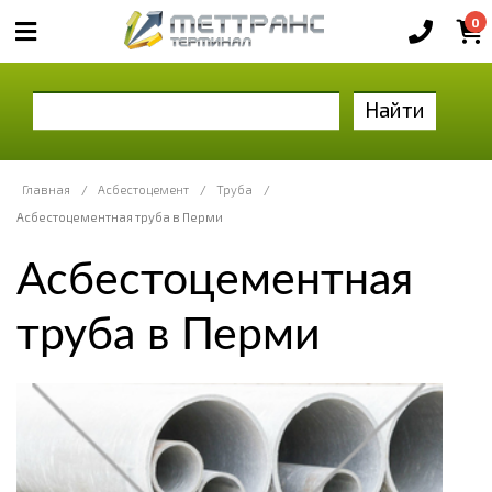
0
Найти
Главная
/
Асбестоцемент
/
Труба
/
Асбестоцементная труба в Перми
Асбестоцементная
труба в Перми