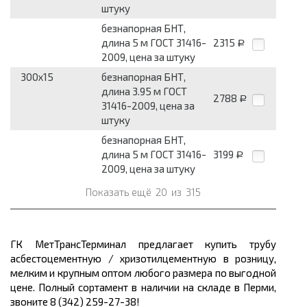
штуку
безнапорная БНТ,
длина 5 м ГОСТ 31416-
2315
Р
2009, цена за штуку
300x15
безнапорная БНТ,
длина 3.95 м ГОСТ
2788
Р
31416-2009, цена за
штуку
безнапорная БНТ,
длина 5 м ГОСТ 31416-
3199
Р
2009, цена за штуку
Показать ещё
20
из
315
ГК МетТрансТерминал предлагает купить трубу
асбестоцементную / хризотилцементную в розницу,
мелким и крупным оптом любого размера по выгодной
цене. Полный сортамент в наличии на складе в Перми,
звоните 8 (342) 259-27-38!