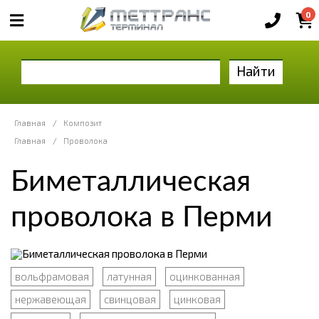
0
Найти
Главная
/
Композит
Главная
/
Проволока
Биметаллическая
проволока в Перми
вольфрамовая
латунная
оцинкованная
нержавеющая
свинцовая
цинковая