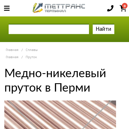
0
Найти
Главная
/
Сплавы
Главная
/
Пруток
Медно-никелевый
пруток в Перми