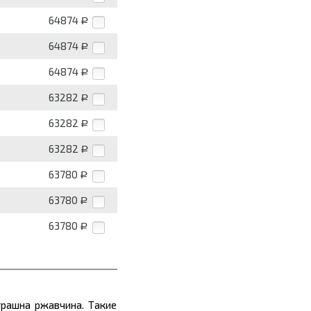
64874
Р
64874
Р
64874
Р
63282
Р
63282
Р
63282
Р
63780
Р
63780
Р
63780
Р
трашна ржавчина. Такие