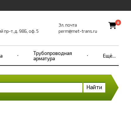
0
Эл. почта
пр-т, д. 98Б, оф. 5
perm@met-trans.ru
Трубопроводная
а
Ещё...
арматура
Найти