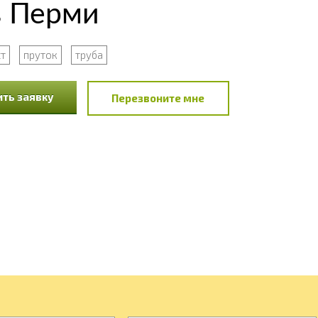
в Перми
т
пруток
труба
ть заявку
Перезвоните мне