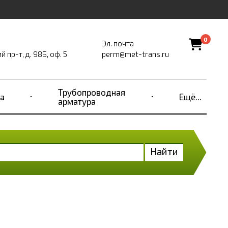
0
Эл. почта
пр-т, д. 98Б, оф. 5
perm@met-trans.ru
Трубопроводная
а
Ещё...
арматура
Найти