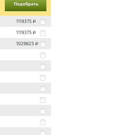
Подобрать
1119375
Р
1119375
Р
1029825
Р