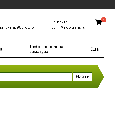
0
Эл. почта
пр-т, д. 98Б, оф. 5
perm@met-trans.ru
Трубопроводная
а
Ещё...
арматура
Найти