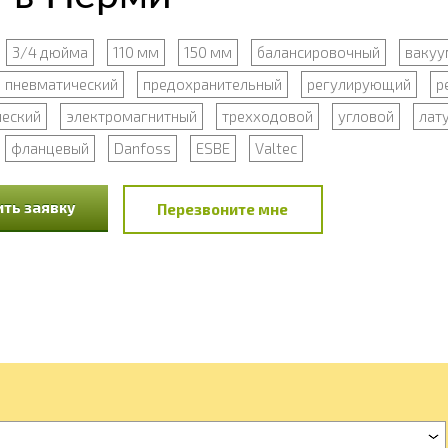
3/4 дюйма
110 мм
150 мм
балансировочный
вакуу
пневматический
предохранительный
регулирующий
р
ческий
электромагнитный
трехходовой
угловой
лат
фланцевый
Danfoss
ESBE
Valtec
ть заявку
Перезвоните мне