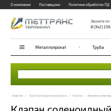
О компании
Поставщики
Политика обработки ПД
Звоните по
8 (342) 259
Металлопрокат
Труба
Главная
/
Трубопроводная арматура
/
Клапан
/
Клапан соленои
Клапан соленоидный