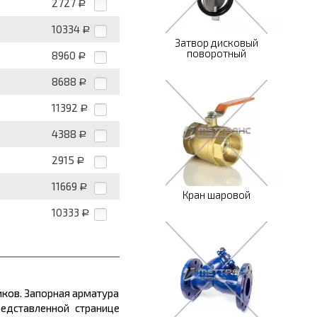
2727
Р
10334
Р
Затвор дисковый
поворотный
8960
Р
8688
Р
11392
Р
4388
Р
2915
Р
11669
Р
Кран шаровой
10333
Р
иков. Запорная арматура
едставленной странице