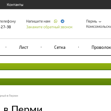
Контакты
 телефону
Напишите нам
Пермь
Комсомольский 
-27-38
Закажите обратный звонок
Лист
Сетка
Проволок
дный в Перми
 в Перми