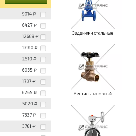
9014
Р
6427
Р
Задвижки стальные
12668
Р
13910
Р
2510
Р
6035
Р
1737
Р
6265
Р
Вентиль запорный
5020
Р
7337
Р
3761
Р