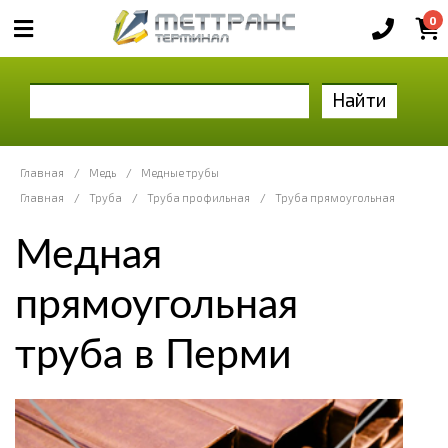
0
Найти
Главная
/
Медь
/
Медные трубы
Главная
/
Труба
/
Труба профильная
/
Труба прямоугольная
Медная
прямоугольная
труба в Перми