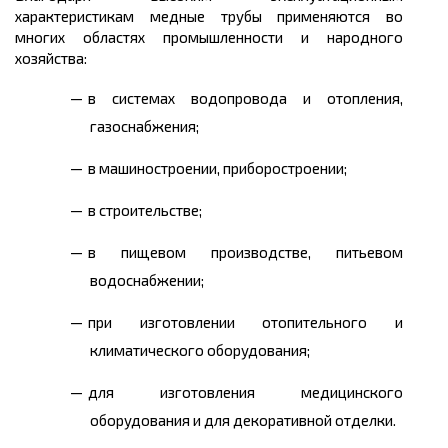
характеристикам медные трубы применяются во
многих областях промышленности и народного
хозяйства:
в системах водопровода и отопления,
газоснабжения;
в машиностроении, приборостроении;
в строительстве;
в пищевом производстве, питьевом
водоснабжении;
при изготовлении отопительного и
климатического оборудования;
для изготовления медицинского
оборудования и для декоративной отделки.