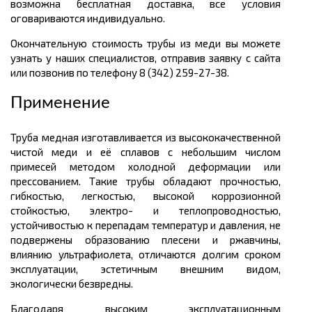
возможна бесплатная доставка, все условия
оговариваются индивидуально.
Окончательную стоимость трубы из меди вы можете
узнать у наших специалистов, отправив заявку с сайта
или позвонив по телефону 8 (342) 259-27-38.
Применение
Труба медная изготавливается из высококачественной
чистой меди и её сплавов с небольшим числом
примесей методом холодной деформации или
прессованием. Такие трубы обладают прочностью,
гибкостью, легкостью, высокой коррозионной
стойкостью, электро- и теплопроводностью,
устойчивостью к перепадам температур и давления, не
подвержены образованию плесени и ржавчины,
влиянию ультрафиолета, отличаются долгим сроком
эксплуатации, эстетичным внешним видом,
экологически безвредны.
Благодаря высоким эксплуатационным