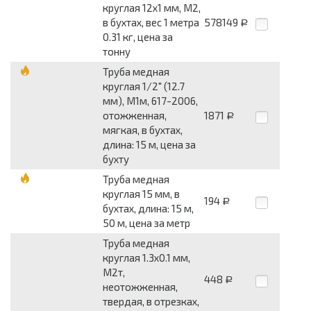
круглая 12x1 мм, М2,
в бухтах, вес 1 метра
578149
Р
0.31 кг, цена за
тонну
Труба медная
круглая 1/2" (12.7
мм), М1м, 617-2006,
отожженная,
1871
Р
мягкая, в бухтах,
длина: 15 м, цена за
бухту
Труба медная
круглая 15 мм, в
194
Р
бухтах, длина: 15 м,
50 м, цена за метр
Труба медная
круглая 1.3x0.1 мм,
М2т,
448
Р
неотожженная,
твердая, в отрезках,