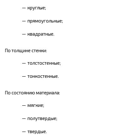
круглые;
прямоугольные;
квадратные.
По толщине стенки:
толстостенные;
тонкостенные.
По состоянию материала:
мягкие;
полутвердые;
твердые.