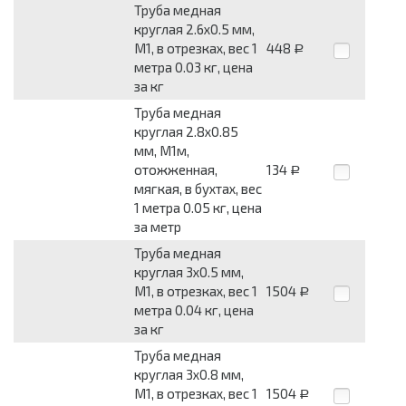
Труба медная
круглая 2.6x0.5 мм,
М1, в отрезках, вес 1
448
Р
метра 0.03 кг, цена
за кг
Труба медная
круглая 2.8x0.85
мм, М1м,
отожженная,
134
Р
мягкая, в бухтах, вес
1 метра 0.05 кг, цена
за метр
Труба медная
круглая 3x0.5 мм,
М1, в отрезках, вес 1
1504
Р
метра 0.04 кг, цена
за кг
Труба медная
круглая 3x0.8 мм,
М1, в отрезках, вес 1
1504
Р